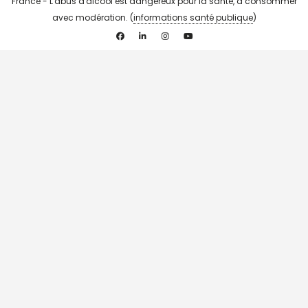
France - L'abus d'alcool est dangereux pour la santé, à consommer
avec modération. (
informations santé publique
)
Facebook
Linkedin
Instagram
YouTube