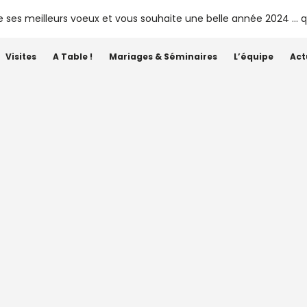
Visites
A Table !
Mariages & Séminaires
L’équipe
Act
Étiquette :
15 hectares de parc
ur avec les Portes Ouverte
 de Pomerol – 26 et 27 avri