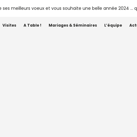
Visites
A Table !
Mariages & Séminaires
L’équipe
Act
Catégorie :
Jardin
Le S de Siaurac – Rosé 202
ènementiel
•
General
•
Jardin
•
Plaisir de Siaurac
•
Rosé de Siaurac
•
Siau
2 AVRIL 2026
CHÂTEAU SIAURAC