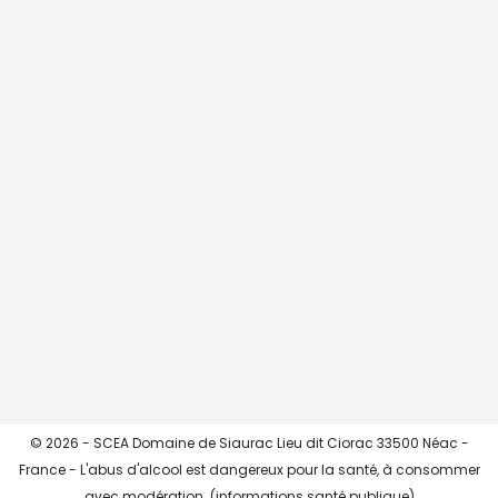
CHARGER + ...
->> Instagram <<-
© 2026 - SCEA Domaine de Siaurac Lieu dit Ciorac 33500 Néac -
France - L'abus d'alcool est dangereux pour la santé, à consommer
avec modération. (
informations santé publique
)