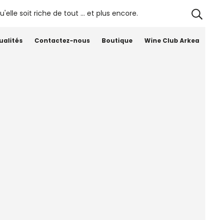
Château
Une propriété iconique de
Siaurac –
Bordeaux – Oenotourisme
Lalande de
ualités
Contactez-nous
Boutique
Wine Club Arkea
Pomerol – La
Table de
Siaurac –
Jardin
Remarquable
 sorti et