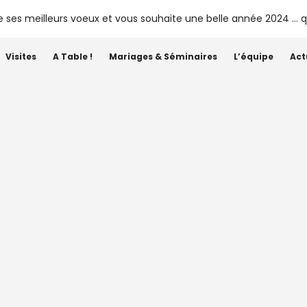
Visites
A Table !
Mariages & Séminaires
L’équipe
Act
Étiquette :
markus del monego
 – Château Siaurac 2024 est
disponible à la vente