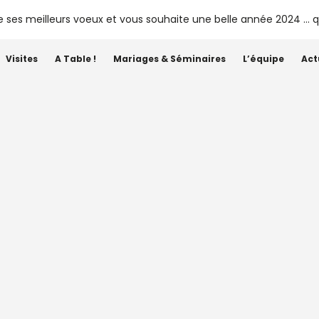
Visites
A Table !
Mariages & Séminaires
L’équipe
Act
Étiquette :
Libournais
 Littérature en jardin 2025 :
nature inspire les mots