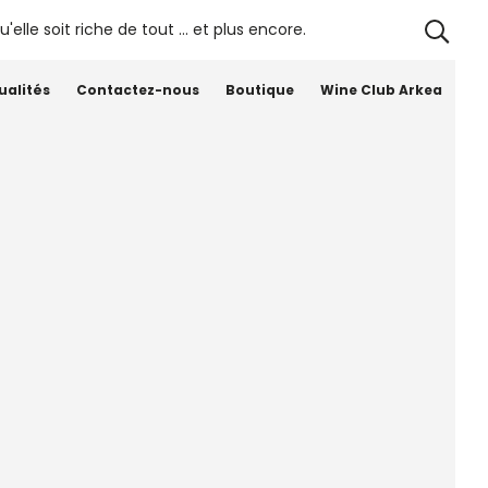
Château
Une propriété iconique de
Siaurac –
Bordeaux – Oenotourisme
Lalande de
ualités
Contactez-nous
Boutique
Wine Club Arkea
Pomerol – La
Table de
Siaurac –
Jardin
Remarquable
 sorti et