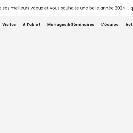
Visites
A Table !
Mariages & Séminaires
L’équipe
Act
Étiquette :
disponible à la vente
 – Château Siaurac 2024 est
disponible à la vente