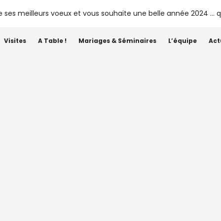
Visites
A Table !
Mariages & Séminaires
L’équipe
Act
Shop
eil – Château Siaurac
teau Siaurac 2023
teau Siaurac 2022
teau Siaurac 2021