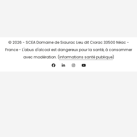
CHARGER + ...
->> Instagram <<-
© 2026 - SCEA Domaine de Siaurac Lieu dit Ciorac 33500 Néac -
France - L'abus d'alcool est dangereux pour la santé, à consommer
avec modération. (
informations santé publique
)
Facebook
Linkedin
Instagram
YouTube