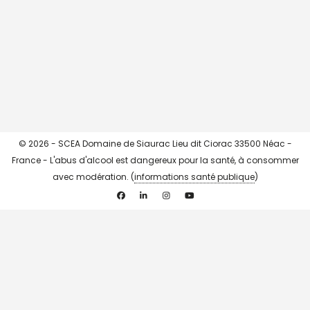
CHARGER + ...
->> Instagram <<-
© 2026 - SCEA Domaine de Siaurac Lieu dit Ciorac 33500 Néac -
France - L'abus d'alcool est dangereux pour la santé, à consommer
avec modération. (
informations santé publique
)
Facebook
Linkedin
Instagram
YouTube