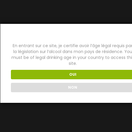
En entrant sur ce site, je certifie avoir l’âge légal requis pa
la législation sur l’alcool dans mon pays de résidence. Yo
must be of legal drinking age in your country to access thi
site.
OUI
NON