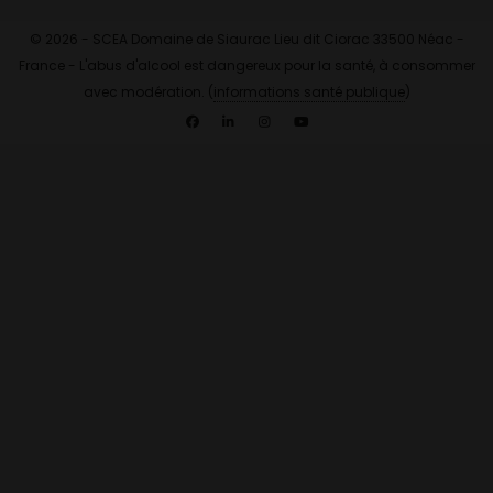
© 2026 - SCEA Domaine de Siaurac Lieu dit Ciorac 33500 Néac -
France - L'abus d'alcool est dangereux pour la santé, à consommer
avec modération. (
informations santé publique
)
Facebook
Linkedin
Instagram
YouTube