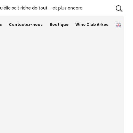
Château
Une propriété iconique de
Siaurac –
Bordeaux – Oenotourisme
Lalande de
s
Contactez-nous
Boutique
Wine Club Arkea
Pomerol – La
Table de
Siaurac –
Jardin
Remarquable
nnent
020