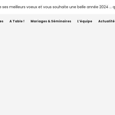
tes
A Table !
Mariages & Séminaires
L’équipe
Actualité
Étiquette :
Suravenir
Terroirs de Suravenir devie
opriétaires – Septembre 2