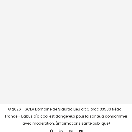
CHARGER + ...
->> Instagram <<-
© 2026 - SCEA Domaine de Siaurac Lieu dit Ciorac 33500 Néac -
France - L'abus d'alcool est dangereux pour la santé, à consommer
avec modération. (
informations santé publique
)
Facebook
Linkedin
Instagram
YouTube