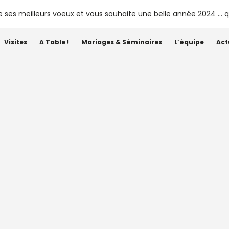
Visites
A Table !
Mariages & Séminaires
L’équipe
Act
Étiquette :
petit quantité
 vendanges 2025 année pré
Vendanges
•
General
•
Plaisir de Siaurac
•
Presse
•
Siaurac
•
Vigne
16 SEPTEMBRE 2025
CHÂTEAU SIAURAC