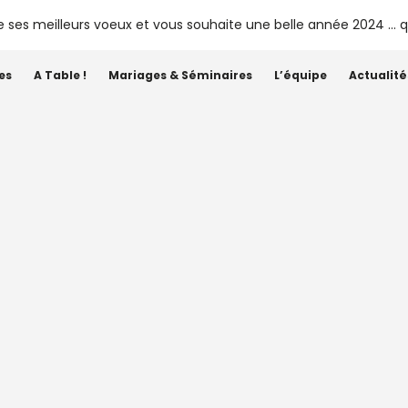
tes
A Table !
Mariages & Séminaires
L’équipe
Actualité
Étiquette :
millésime 2023
nges 2023 – Lalande de P
General
•
Plaisir de Siaurac
•
Siaurac
•
Vendanges
•
Vigne
26 SEPTEMBRE 2023
CHÂTEAU SIAURAC
UN COMMENTAIRE
S
V