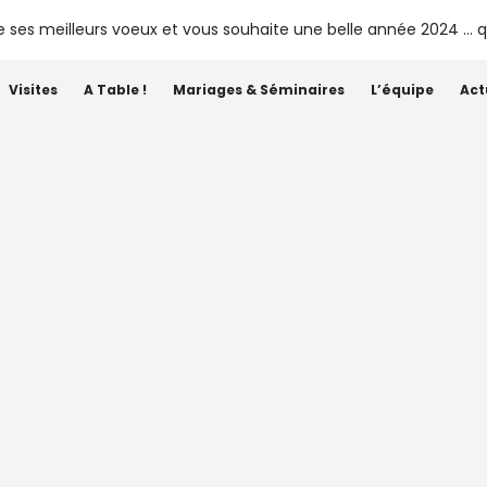
Visites
A Table !
Mariages & Séminaires
L’équipe
Act
Étiquette :
Marie Lorieux
 Littérature en jardin 2025 :
nature inspire les mots