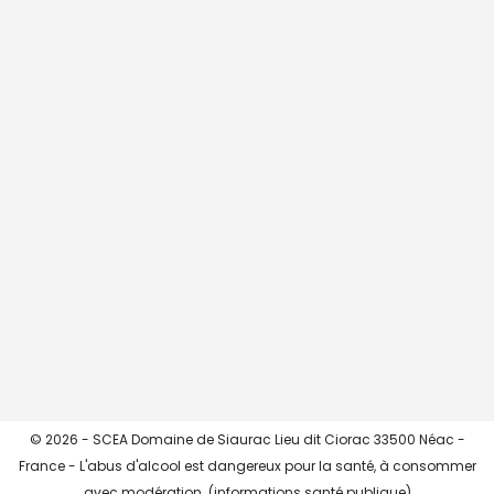
CHARGER + ...
->> Instagram <<-
© 2026 - SCEA Domaine de Siaurac Lieu dit Ciorac 33500 Néac -
France - L'abus d'alcool est dangereux pour la santé, à consommer
avec modération. (
informations santé publique
)