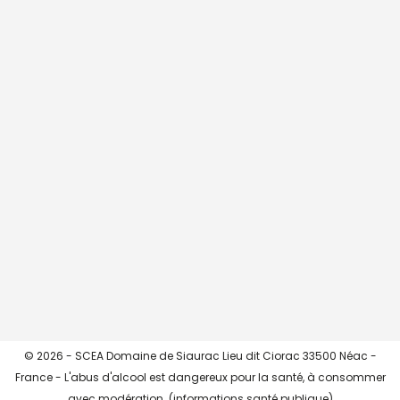
CHARGER + ...
->> Instagram <<-
© 2026 - SCEA Domaine de Siaurac Lieu dit Ciorac 33500 Néac -
France - L'abus d'alcool est dangereux pour la santé, à consommer
avec modération. (
informations santé publique
)