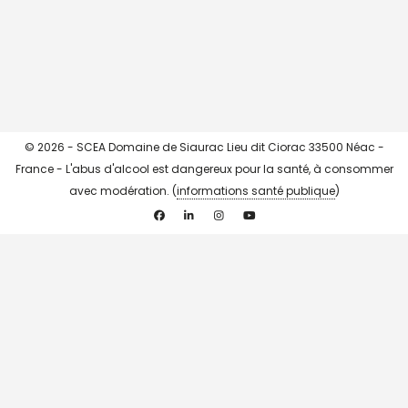
CHARGER + ...
->> Instagram <<-
© 2026 - SCEA Domaine de Siaurac Lieu dit Ciorac 33500 Néac -
France - L'abus d'alcool est dangereux pour la santé, à consommer
avec modération. (
informations santé publique
)
Facebook
Linkedin
Instagram
YouTube