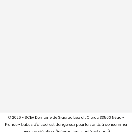
CHARGER + ...
->> Instagram <<-
© 2026 - SCEA Domaine de Siaurac Lieu dit Ciorac 33500 Néac -
France - L'abus d'alcool est dangereux pour la santé, à consommer
avec modération. (
informations santé publique
)