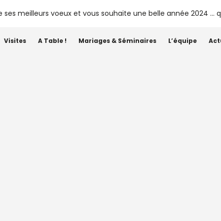
Visites
A Table !
Mariages & Séminaires
L’équipe
Act
Étiquette :
animations
r Saint-Emilion le 6 Sept
aurac village Départ et Arri