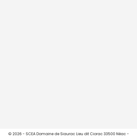
CHARGER + ...
->> Instagram <<-
© 2026 - SCEA Domaine de Siaurac Lieu dit Ciorac 33500 Néac -