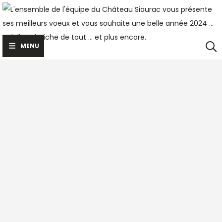
Skip
to
content
MENU
Cras vitae ligula sit amet quam
Lorem ipsum dolor sit amet, consectetur adipiscing elit.
Nunc sed sem ex. Donec ac nisl eu massa egestas pulvinar.
Phasellus vel quam malesuada, semper felis semper,
pretium augue. Suspendisse potenti. Lorem ipsum dolor sit
amet, consectetur adipiscing elit. Phasellus tincidunt ex eu
vehicula blandit. Nulla nec leo et diam accumsan iaculis
sed ac nisl. Phasellus ligula orci, ornare et accumsan et,
fermentum eget risus. Cras vitae ligula sit amet quam
condimentum pellentesque.